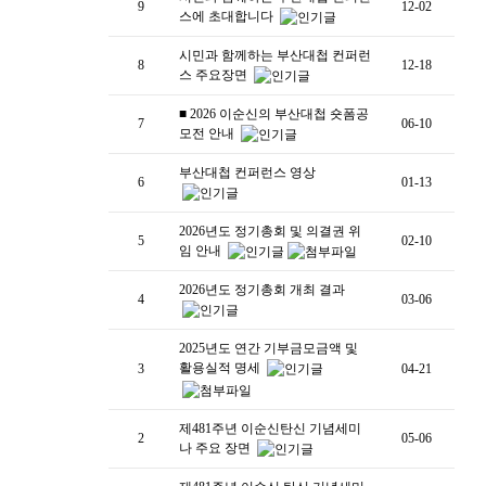
9
12-02
스에 초대합니다
시민과 함께하는 부산대첩 컨퍼런
8
12-18
스 주요장면
■ 2026 이순신의 부산대첩 숏폼공
7
06-10
모전 안내
부산대첩 컨퍼런스 영상
6
01-13
2026년도 정기총회 및 의결권 위
5
02-10
임 안내
2026년도 정기총회 개최 결과
4
03-06
2025년도 연간 기부금모금액 및
활용실적 명세
3
04-21
제481주년 이순신탄신 기념세미
2
05-06
나 주요 장면