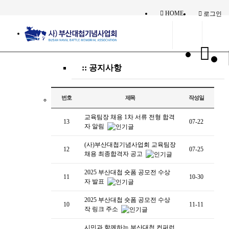
HOME
로그인
:: 공지사항
번호
제목
작성일
교육팀장 채용 1차 서류 전형 합격
13
07-22
자 알림
(사)부산대첩기념사업회 교육팀장
12
07-25
채용 최종합격자 공고
2025 부산대첩 숏폼 공모전 수상
11
10-30
자 발표
2025 부산대첩 숏폼 공모전 수상
10
11-11
작 링크 주소
시민과 함께하는 부산대첩 컨퍼런