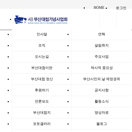
HOME
로그인
:: 공지사항
인사말
연혁
조직
설립취지
"부산대첩"지 제2호(가을호) 발간
오시는길
주요사업
페이지 정보
작성일
20-11-11 16:53
조회
3,888회
부산대첩이란
역사적 중요성
관련링크
본문
[“부산대첩”지 제2호(가을호) 발간]
부산대첩 정신
부산시민의 날 제정경위
우리 부산대첩기념사업회의 홍보매거진 “부
후원하기
공지사항
산대첩”지 제2호(가을호)가 발간되었습니다.
언론보도
활동소식
2020년 가을호에는 제428주년 부산대첩기념
식 특집판으로서,
부산대첩지
영상자료
특집좌담회, 기념식행사, 각계 축하메세지 외
에도 부산대첩 이야기와 기념공원 조성제안
포토갤러리
블로그
등이 실려있습니다.