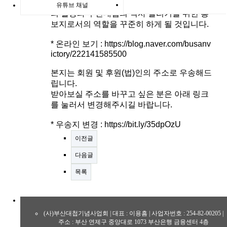
연 2회 발간되는 "부산대첩"지는
우리 사업회
유튜브 채널
의 활동과 부산대첩의 역사 알리기를 위한 홍
보지로서의 역할을 꾸준히 하게 될 것입니다.
* 온라인 보기 :
https://blog.naver.com/busanv
ictory/222141585500
본지는 회원 및 후원(법)인의 주소로 우송해드
립니다.
받아보실 주소를 바꾸고 싶은 분은 아래 링크
를 눌러서 변경해주시길 바랍니다.
* 우송지 변경 :
https://bit.ly/35dpOzU
이전글
다음글
목록
(사)부산대첩기념사업회 | 대표 : 이용흠 | 사업자번호 : 254-82-00205 |
주소 : 부산 연제구 중앙대로 1073 부산은행 금융센터 4층