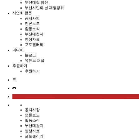
부산대첩 정신
부산시민의 날 제정경위
사업회 활동
공지사항
언론보도
활동소식
부산대첩지
영상자료
포토갤러리
미디어
블로그
유튜브 채널
후원하기
후원하기
공지사항
언론보도
활동소식
부산대첩지
영상자료
포토갤러리