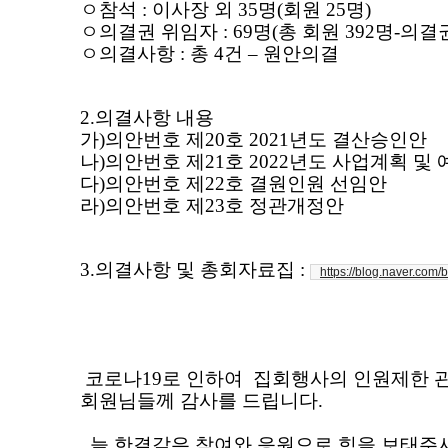
ㅇ
참석
:
이사장 외 35
명(회원 25명)
ㅇ
의결권 위임자
: 69
명
(
총 회원
392
명
-
의결
ㅇ
의결사항
:
총
4
건
–
원안의결
2.
의결사항 내용
가
)
의안번호 제
20
호
2021
년도 결산승인안
나
)
의안번호 제
21
호
2022
년도 사업계획 및 
다
)
의안번호 제
22
호 결원인원 선임안
라
)
의안번호 제23
호 정관개정안
3.
의결사항 및 총회자료집
:
https://blog.naver.com
코로나19로 인하여 집회행사의 인원제한 
회원님들께 감사를 드립니다
.
늘 한결같은 참여와 응원으로 힘을 보태주