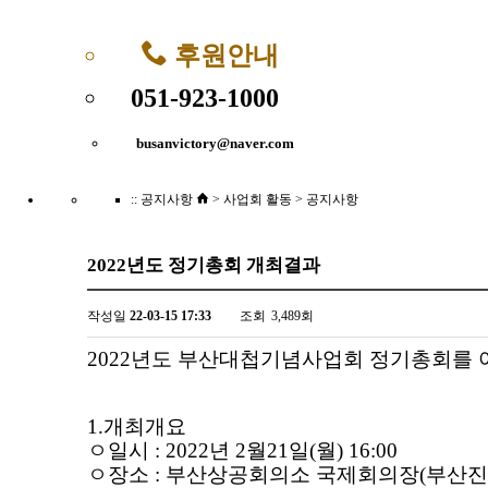
후원안내
051-923-1000
busanvictory@naver.com
:: 공지사항
> 사업회 활동 > 공지사항
2022년도 정기총회 개최결과
작성일
22-03-15 17:33
조회
3,489회
2022년도
부산대첩기념사업회 정기총회를 아
1.
개최개요
ㅇ
일시
: 2022
년 2
월
21
일
(월
) 16:00
ㅇ
장소
: 부산상공회의소 국제회의장
(부산