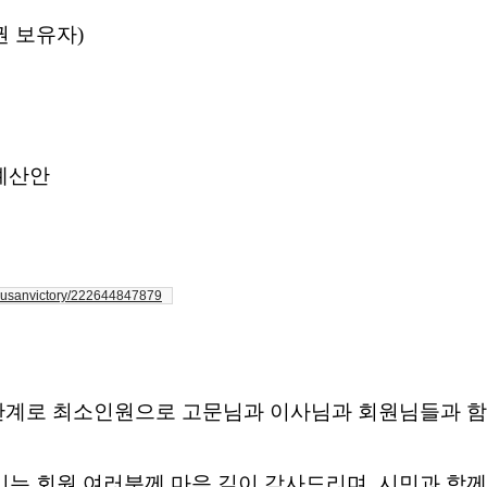
권 보유자
)
예산안
/busanvictory/222644847879
관계로 최소인원으로 고문님과 이사님과 회원님들과 
시는 회원 여러분께 마음 깊이 감사드리며,
시민과 함