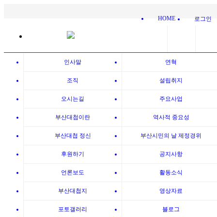
HOME
로그인
:: 언론보도
인사말
연혁
조직
설립취지
오시는길
주요사업
부산대첩기념사업회, 부산항
부산대첩이란
역사적 중요성
북항에 기념공원 조성 추진
(2022.2.22. 국제신문)
부산대첩 정신
부산시민의 날 제정경위
후원하기
공지사항
페이지 정보
언론보도
활동소식
작성일
22-03-15 17:41
작성일
조회
3,336회
부산대첩지
영상자료
관련링크
포토갤러리
블로그