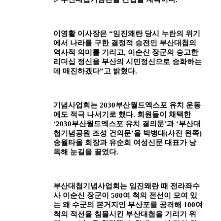
이영활 이사장은
“
임진왜란 당시 누란의 위기
에서 나라를 구한 결정적 승전인 부산대첩의
역사적 의미를 기리고
,
이순신 장군의 숭고한
리더십 정신을 부산의 시민정신으로 승화하는
데 매진하겠다
”
고 밝혔다
.
기념사업회는
2030
부산월드엑스포 유치 운동
에도 적극 나서기로 했다
.
회원들이 채택한
‘2030
부산월드엑스포 유치 결의문
’
과
‘
부산대
첩기념공원 조성 건의문
’
을 박병대
(
사진 왼쪽
)
송월타올 회장과 유순희 여성신문 대표가 낭
독해 눈길을 끌었다
.
부산대첩기념사업회는 임진왜란 때 전라좌수
사 이순신 장군이
500
여 척의 전선이 모여 있
는 왜 수군의 본거지인 부산포를 공격해
100
여
척의 적선을 침몰시킨 부산대첩을 기리기 위