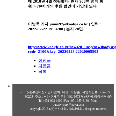
해
2018
년
4
월 창립했다
.
현재
900
여 명의 회
원과
70
여 개의 후원 법인이 가입돼 있다
.
이병욱 기자
junny97@kookje.co.kr |
입력
:
2022-02-22 19:54:08 |
본지
20
면
http://www.kookje.co.kr/news2011/asp/newsbody.as
code=2100&key=20220223.22020005503
이전글
다음글
목록
(사)부산대첩기념사업회 | 대표 : 이용흠 | 사업자번호 : 254-82-
00205 | 주소 : 부산 연제구 중앙대로 1073 부산은행 금융센터 4층
Tel : 051-923-1000 | Fax : 051-955-3130 | Mail :
busanvictory@naver.com
copyright 2018.(사)부산대첩기념사업회 . all rights reserved.