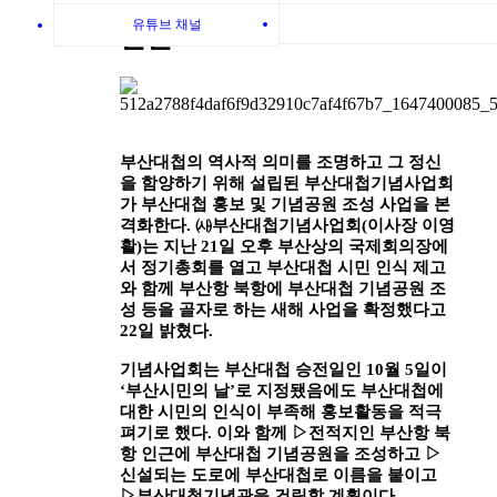
유튜브 채널
본문
부산대첩의 역사적 의미를 조명하고 그 정신
을 함양하기 위해 설립된 부산대첩기념사업회
가 부산대첩 홍보 및 기념공원 조성 사업을 본
격화한다
.
㈔
부산대첩기념사업회
(
이사장 이영
활
)
는 지난
21
일 오후 부산상의 국제회의장에
서 정기총회를 열고 부산대첩 시민 인식 제고
와 함께 부산항 북항에 부산대첩 기념공원 조
성 등을 골자로 하는 새해 사업을 확정했다고
22
일 밝혔다
.
기념사업회는 부산대첩 승전일인
10
월
5
일이
‘
부산시민의 날
’
로 지정됐음에도 부산대첩에
대한 시민의 인식이 부족해 홍보활동을 적극
펴기로 했다
.
이와 함께
▷
전적지인 부산항 북
항 인근에 부산대첩 기념공원을 조성하고
▷
신설되는 도로에 부산대첩로 이름을 붙이고
▷
부산대첩기념관을 건립할 계획이다
.