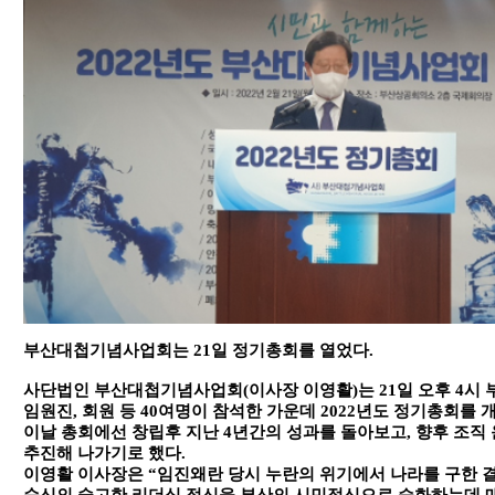
부산대첩기념사업회는
21
일 정기총회를 열었다
.
사단법인 부산대첩기념사업회
(
이사장 이영활
)
는
21
일 오후
4
시 
임원진
,
회원 등
40
여명이 참석한 가운데
2022
년도 정기총회를 
이날 총회에선 창립후 지난
4
년간의 성과를 돌아보고
,
향후 조직
추진해 나가기로 했다
.
이영활 이사장은
“
임진왜란 당시 누란의 위기에서 나라를 구한 