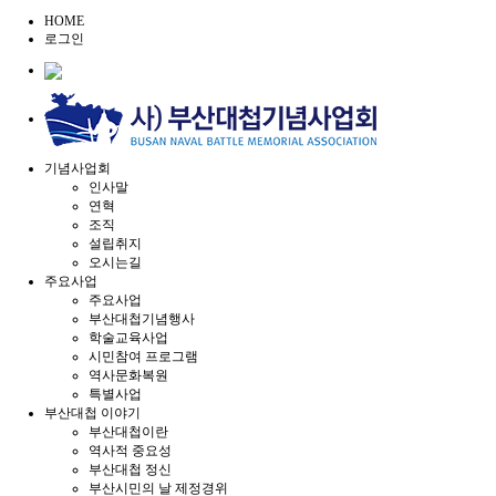
HOME
로그인
기념사업회
인사말
연혁
조직
설립취지
오시는길
주요사업
주요사업
부산대첩기념행사
학술교육사업
시민참여 프로그램
역사문화복원
특별사업
부산대첩 이야기
부산대첩이란
역사적 중요성
부산대첩 정신
부산시민의 날 제정경위