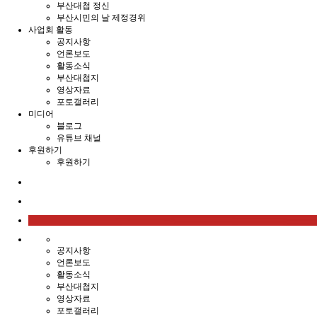
부산대첩 정신
부산시민의 날 제정경위
사업회 활동
공지사항
언론보도
활동소식
부산대첩지
영상자료
포토갤러리
미디어
블로그
유튜브 채널
후원하기
후원하기
공지사항
언론보도
활동소식
부산대첩지
영상자료
포토갤러리