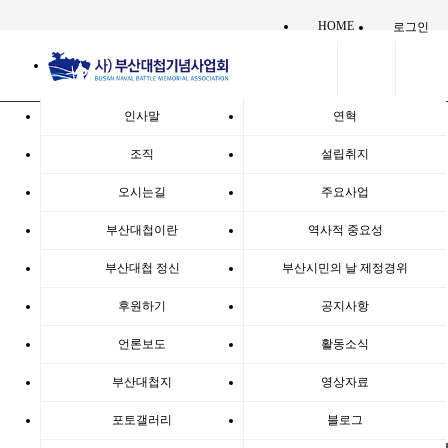
HOME
로그인
:: 언론보도
인사말
연혁
조직
설립취지
부산해경, 이순신 장군 부산대첩 승전 탐방(로이슈
오시는길
주요사업
2019.10.06)
페이지 정보
작성일
부산대첩이란
19-10-07 12:26
조회
4,374회
역사적 중요성
관련링크
본문
부산대첩 정신
부산시민의 날 제정경위
* 기사원문 :
http://ccnews.lawissue.co.kr/view.ph
p?ud=2019100609031521099a8c8bf58f_12
후원하기
공지사항
이전글
언론보도
활동소식
다음글
부산대첩지
영상자료
목록
포토갤러리
블로그