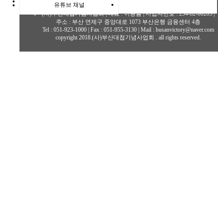
유튜브 채널
(사)부산대첩기념사업회 | 대표 : 이용흠 | 사업자번호 : 254-82-00205 |
주소 : 부산 연제구 중앙대로 1073 부산은행 금융센터 4층
Tel : 051-923-1000 | Fax : 051-955-3130 | Mail : busanvictory@naver.com
copyright 2018.(사)부산대첩기념사업회 . all rights reserved.