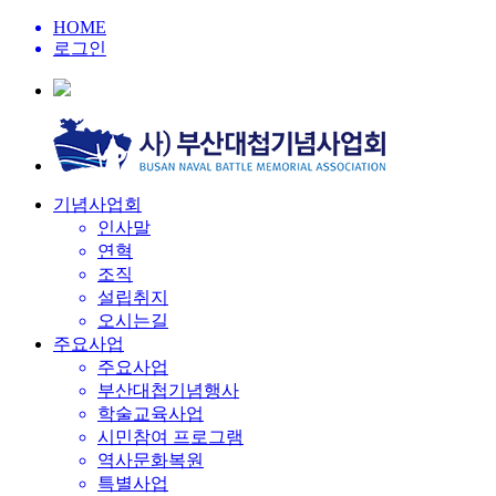
HOME
로그인
기념사업회
인사말
연혁
조직
설립취지
오시는길
주요사업
주요사업
부산대첩기념행사
학술교육사업
시민참여 프로그램
역사문화복원
특별사업