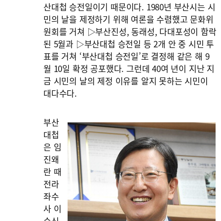
산대첩 승전일이기 때문이다. 1980년 부산시는 시
민의 날을 제정하기 위해 여론을 수렴했고 문화위
원회를 거쳐 ▷부산진성, 동래성, 다대포성이 함락
된 5월과 ▷부산대첩 승전일 등 2개 안 중 시민 투
표를 거쳐 ‘부산대첩 승전일’로 결정해 같은 해 9
월 10일 확정 공포했다. 그런데 40여 년이 지난 지
금 시민의 날의 제정 이유를 알지 못하는 시민이
대다수다.
부산
대첩
은 임
진왜
란 때
전라
좌수
사 이
순신