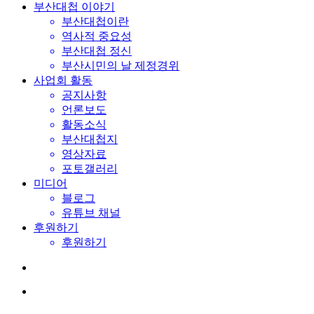
부산대첩 이야기
부산대첩이란
역사적 중요성
부산대첩 정신
부산시민의 날 제정경위
사업회 활동
공지사항
언론보도
활동소식
부산대첩지
영상자료
포토갤러리
미디어
블로그
유튜브 채널
후원하기
후원하기