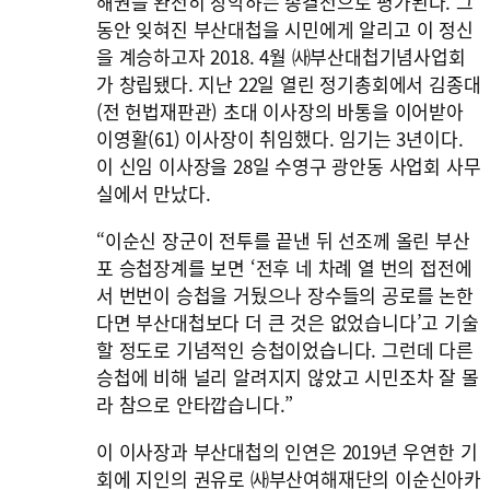
해권을 완전히 장악하는 종결전으로 평가된다. 그
동안 잊혀진 부산대첩을 시민에게 알리고 이 정신
을 계승하고자 2018. 4월 ㈔부산대첩기념사업회
가 창립됐다. 지난 22일 열린 정기총회에서 김종대
(전 헌법재판관) 초대 이사장의 바통을 이어받아
이영활(61) 이사장이 취임했다. 임기는 3년이다.
이 신임 이사장을 28일 수영구 광안동 사업회 사무
실에서 만났다.
“이순신 장군이 전투를 끝낸 뒤 선조께 올린 부산
포 승첩장계를 보면 ‘전후 네 차례 열 번의 접전에
서 번번이 승첩을 거뒀으나 장수들의 공로를 논한
다면 부산대첩보다 더 큰 것은 없었습니다’고 기술
할 정도로 기념적인 승첩이었습니다. 그런데 다른
승첩에 비해 널리 알려지지 않았고 시민조차 잘 몰
라 참으로 안타깝습니다.”
이 이사장과 부산대첩의 인연은 2019년 우연한 기
회에 지인의 권유로 ㈔부산여해재단의 이순신아카