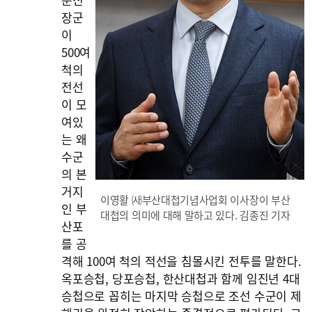
장군
이
500여
척의
전선
이 모
여있
는 왜
수군
의 본
거지
이영활 ㈔부산대첩기념사업회 이사장이 부산
인 부
대첩의 의미에 대해 말하고 있다. 김종진 기자
산포
를 공
격해 100여 척의 적선을 침몰시킨 전투를 말한다.
옥포승첩, 당포승첩, 한산대첩과 함께 임진년 4대
승첩으로 꼽히는 마지막 승첩으로 조선 수군이 제