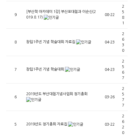
2
[부산학 아카데미 1강] 부산포대첩과 이순신(2
5
9
08-22
019.8.17)
8
1
2
6
창립1주년 기념 학술대회 자료집
8
04-23
3
0
2
5
창립1주년 기념 학술대회
7
04-23
6
7
2
2019년도 부산대첩기념사업회 정기총회
5
6
03-26
7
7
2
6
2019년도 정기총회 자료집
5
03-22
2
0