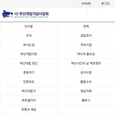
HOME
로그인
인사말
연혁
:: 활동소식
조직
설립취지
번호
제목
작성일
조회
오시는길
주요사업
2
부산대첩이란
역사적 중요성
[부산학 아카데미 4강] 부산포대첩과 역사적 기
6
12
09-18
록(2019.9.3)
7
부산대첩 정신
부산시민의 날 제정경위
5
후원하기
공지사항
2
[부산학 아카데미 3강] 일본에서 바라본 부산포
7
11
09-05
언론보도
활동소식
대첩(2019.8.31)
1
5
부산대첩지
영상자료
2
포토갤러리
블로그
[부산학 아카데미 2강] 임진왜란 부산포대첩의
6
10
08-29
위상(2019.8.24)
5
유튜브 채널
1