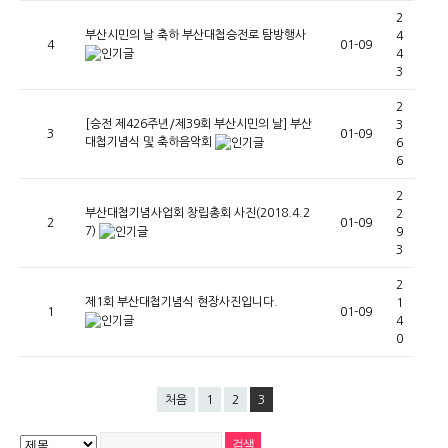
2
부산시민의 날 축하 부산대첩승전로 탐방행사
4
4
01-09
4
3
2
[승전 제426주년/제39회 부산시민의 날] 부산
3
3
01-09
대첩기념식 및 축하음악회
6
6
2
부산대첩기념사업회 창립총회 사진(2018.4.2
2
2
01-09
7)
9
3
2
제1회 부산대첩기념식 현장사진입니다.
1
1
01-09
4
0
처음
1
2
3