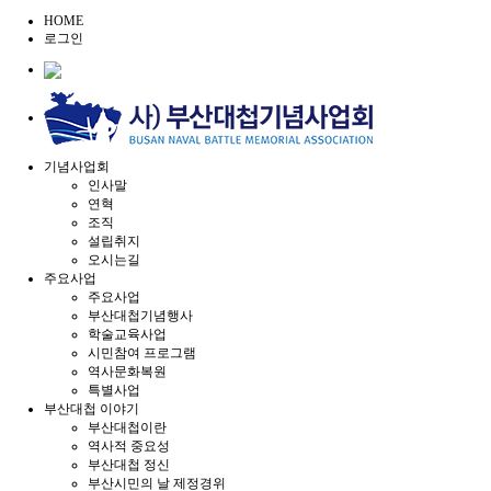
HOME
로그인
기념사업회
인사말
연혁
조직
설립취지
오시는길
주요사업
주요사업
부산대첩기념행사
학술교육사업
시민참여 프로그램
역사문화복원
특별사업
부산대첩 이야기
부산대첩이란
역사적 중요성
부산대첩 정신
부산시민의 날 제정경위