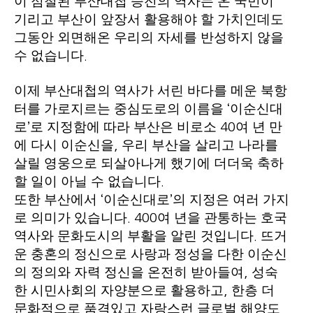
이 점철된 부산대첩 승전의 역사는 온 국민이
기리고 부산이 앞장서 활용해야 할 가치인데도
그동안 외면해온 우리의 자세를 반성하지 않을
수 없습니다
.
이제 부산대첩의 역사가 서린 바다를 메운 북항
터를 가로지르는 중심도로의 이름을
이순신대
‘
로
로 지정함에 따라 부산은 비로소
여 년 만
’
40
에 다시 이순신을
우리 부산을 살리고 나라를
,
살릴 영웅으로 되살아나게 했기에 더더욱 축하
할 일이 아닐 수 없습니다
.
또한 부산에서
이순신대로
의 지정은 여러 가지
‘
’
로 의미가 있습니다
여 년을 관통하는 호국
. 400
역사와 문화도시의 부활을 알린 것입니다
뜨거
.
운 충혼의 정신으로 사랑과 정성을 다한 이순신
의 정의와 자력 정신을 온전히 받아들여
성숙
,
한 시민사회의 자양분으로 활용하고
한층 더
,
문화적으로 품격있고 자랑스런 글로벌 해양도