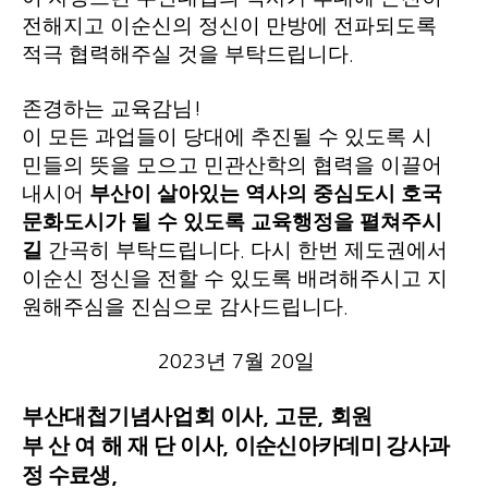
전해지고 이순신의 정신이 만방에 전파되도록
적극 협력해주실 것을 부탁드립니다
.
존경하는 교육감님
!
이 모든 과업들이 당대에 추진될 수 있도록 시
민들의 뜻을 모으고 민관산학의 협력을 이끌어
내시어
부산이 살아있는 역사의 중심도시 호국
문화도시가 될 수 있도록 교육행정을 펼쳐주시
길
간곡히 부탁드립니다
다시 한번 제도권에서
.
이순신 정신을 전할 수 있도록 배려해주시고 지
원해주심을 진심으로 감사드립니다
.
년
월
일
2023
7
20
부산대첩기념
사업회 이사
고문
회원
,
,
부 산 여 해 재 단
이사
이순신아카데미 강사과
,
정 수료생
,