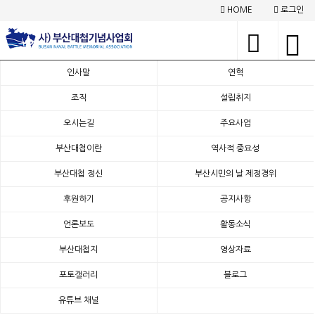
HOME
로그인
:: 활동소식
인사말
연혁
조직
설립취지
'이순신대로' 지정 감사 서한문(부산광역시 교육감)
오시는길
주요사업
페이지 정보
작성일
23-07-19 11:21
조회
1,469회
부산대첩이란
역사적 중요성
관련링크
본문
부산대첩 정신
부산시민의 날 제정경위
존경하는 하윤수 부산광역시 교육감님께
후원하기
공지사항
그동안 안녕하셨습니까
?
언론보도
활동소식
먼저 장마철에 학생들의 학력신장과 교육발전
을 위해 창의적이고 진취적으로 교육행정을 이
부산대첩지
영상자료
끄시는 교육감님의 노고에 부산시민과 모든 학
포토갤러리
블로그
부모들을 대신해 감사의 인사를 올립니다
.
유튜브 채널