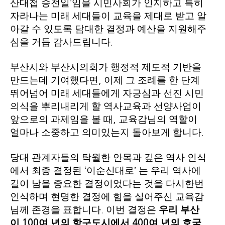
산대첩 승전일
임을 시민사회가 인지하고 특히
’
자라나는 미래 세대들이 교육을 제대로 받고 알
아갈 수 있도록 담대한 결정과 예산을 지원해주
심을 거듭 감사드립니다
.
부산시와 부산시의회가 행정적 제도적 기반을
만드는데 기여했다면
이제 그 조례를 한 단계
,
뛰어넘어 미래 세대들에게 자긍심과 선진 시민
의식을 뿌리내리게 할 역사교육과 선양사업이
앞으로의 과제임을 볼 때
교육감님의 역할이
,
얼마나 소중하고 의미있는지 돌아보게 합니다
.
당대 관계자들의 탁월한 안목과 깊은 역사 인식
에서 최종 결정된
이순신대로
는 우리 역사에
‘
’
길이 남을 중요한 결정이었다는 것을 다시한번
인식하며 현명한 결정에 힘을 실어주신 교육감
님께 존경을 표합니다
이번 결정은
우리 부산
.
이
여 년의 항구도시에서
여 년의 호국
100
400