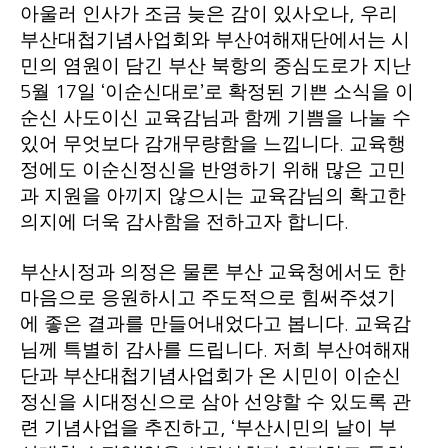
아울러 인사가 조금 늦은 감이 있사오나
우리
,
부산대첩기념사업회와 부산여해재단에서는 시
민의 염원이 담긴 부산 북항의 중심도로가 지난
월
일
이순신대로
로 확정된 기쁜 소식을 이
5
17
‘
’
순신 사도이신 교육감님과 함께 기쁨을 나눌 수
있어 무엇보다 감개무량함을 느낍니다
교육행
.
정에도 이순신정신을 반영하기 위해 많은 고민
과 지원을 아끼지 않으시는 교육감님의 확고한
의지에 더욱 감사함을 전하고자 합니다
.
부산시정과 의정은 물론 부산 교육청에서도 한
마음으로 응원하시고 주도적으로 힘써주셨기
에 좋은 결과를 만들어내었다고 봅니다
교육감
.
님께 특별히 감사를 드립니다
저희 부산여해재
.
단과 부산대첩기념사업회가 온 시민이 이순신
정신을 시대정신으로 삼아 선양할 수 있도록 관
련 기념사업을 추진하고
부산시민의 날이 부
, ‘